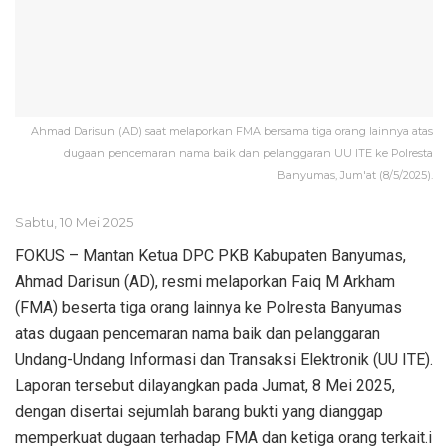
Ahmad Darisun (AD) saat melaporkan FMA bersama tiga orang lainnya atas
dugaan pencemaran nama baik dan pelanggaran UU ITE ke Polresta
Banyumas, Jum'at (8/5/2025).
Sabtu, 10 Mei 2025
FOKUS – Mantan Ketua DPC PKB Kabupaten Banyumas,
Ahmad Darisun (AD), resmi melaporkan Faiq M Arkham
(FMA) beserta tiga orang lainnya ke Polresta Banyumas
atas dugaan pencemaran nama baik dan pelanggaran
Undang-Undang Informasi dan Transaksi Elektronik (UU ITE).
Laporan tersebut dilayangkan pada Jumat, 8 Mei 2025,
dengan disertai sejumlah barang bukti yang dianggap
memperkuat dugaan terhadap FMA dan ketiga orang terkait.i