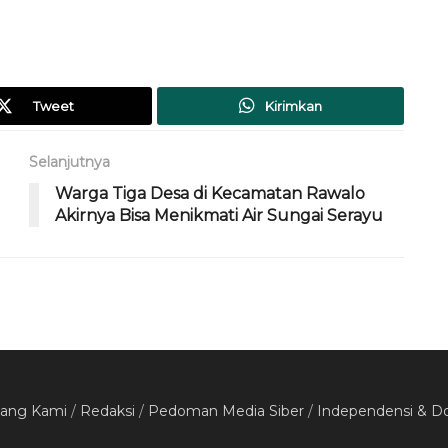
Tweet
Kirimkan
Selanjutnya
Warga Tiga Desa di Kecamatan Rawalo
Akirnya Bisa Menikmati Air Sungai Serayu
tang Kami
/
Redaksi
/
Pedoman Media Siber
/
Independensi & D